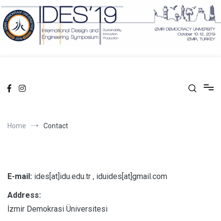
Skip
to
content
facebook
Instagram
Home
Contact
E-mail:
ides[at]idu.edu.tr , iduides[at]gmail.com
Address:
İzmir Demokrasi Üniversitesi